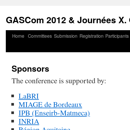
Skip
to
GASCom 2012 & Journées X. 
content
Home
Committees
Submission
Registration
Participants
Sponsors
The conference is supported by:
LaBRI
MIAGE de Bordeaux
IPB (Enseirb-Matmeca)
INRIA
Région Aquitaine